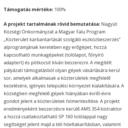
Támogatás mértéke:
100%
A projekt tartalmának rövid bemutatása:
Nagyút
Községi Önkormányzat a Magyar Falu Program
„Közterület karbantartását szolgáló eszközbeszerzés”
alprogramjának keretében egy erőgépet, hozzá
kapcsolható munkagépeket (tolólapot, fűnyíró
adaptert) és pótkocsit kíván beszerezni. A megítélt
pályázati támogatásból olyan gépek vásárlására kerül
sor, amelyek alkalmasak a közterületek megfelelő
kezelésére, igényes települési környezet kialakítására. A
községben megfelelő gépek hiányában évről-évre
gondot jelent a közterületek hómentesítése. A projekt
eredményeként beszerzésre kerülő AMS 354 kistraktor
a hozzá csatlakoztatható SP 160 tolólappal nagy
segítséget jelent majd a téli hóeltakarításban, valamint