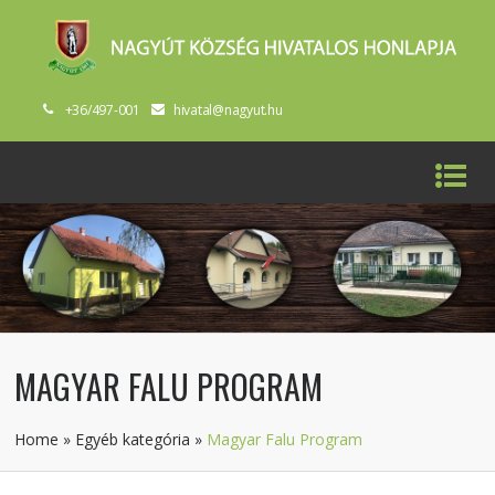
+36/497-001
hivatal@nagyut.hu
MAGYAR FALU PROGRAM
Home
»
Egyéb kategória
»
Magyar Falu Program