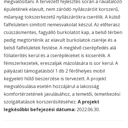
megvalósítani. A tervezett fejlesztés során a ravatalozó
épületének elavult, nem záródó nyílászáróit korszerű,
műanyag tokszerkezetű nyílászárókra cserélik. A külső
falfelületen simított nemesvakolat készül. Az előterasz
csúszásmentes, fagyálló burkolatot kap, a belső térben
pedig megtörténik az elavult burkolatok cseréje és a
belső falfelületek festése. A meglévő cserépfedés alá
fóliaterítés kerül és a cserépléceket is kicserélik. A
fémszerkezetek, ereszaljak mázolására is sor kerül. A
pályázati támogatásból 1 db 2 férőhelyes mobil
kegyeleti hűtő beszerzése is tervezett. A projekt
megvalósulása esetén hozzájárul a lakosság
komfortérzetének javulásához, a temetői, temetkezési
szolgáltatások korszerűsítéséhez.
A projekt
legkésőbbi befejezési dátuma:
2022.06.30.