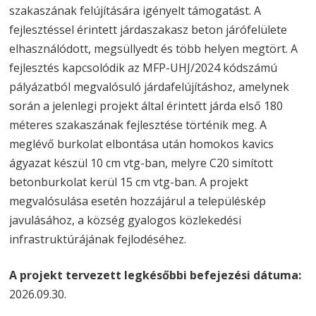
szakaszának felújítására igényelt támogatást. A
fejlesztéssel érintett járdaszakasz beton járófelülete
elhasználódott, megsüllyedt és több helyen megtört. A
fejlesztés kapcsolódik az MFP-UHJ/2024 kódszámú
pályázatból megvalósuló járdafelújításhoz, amelynek
során a jelenlegi projekt által érintett járda első 180
méteres szakaszának fejlesztése történik meg. A
meglévő burkolat elbontása után homokos kavics
ágyazat készül 10 cm vtg-ban, melyre C20 simított
betonburkolat kerül 15 cm vtg-ban. A projekt
megvalósulása esetén hozzájárul a településkép
javulásához, a község gyalogos közlekedési
infrastruktúrájának fejlodéséhez.
A projekt tervezett legkésőbbi befejezési dátuma:
2026.09.30.