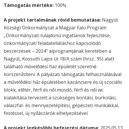
Támogatás mértéke:
100%
A projekt tartalmának rövid bemutatása:
Nagyút
Községi Önkormányzat a Magyar Falu Program
„Önkormányzati tulajdonú ingatlanok fejlesztése,
önkormányzati feladatellátáshoz kapcsolódó
beszerzések – 2024” alprogramjának keretében a
Nagyút, Kossuth Lajos út 18/A szám (hrsz.: 95) alatt
található művelődési ház épületét szeretné
korszerűsíteni. A pályázati támogatás felhasználásával
a művelődési ház épületében kazáncsere és új szociális
blokk, előtér, férfi és női mosdó, férfi és női wc
kialakítása tervezett a szükséges bontási, burkolási,
válaszfal- és mennyezetépítési, gépészeti munkákkal,
festéssel, új nyílászárók elhelyezésével.
A projekt legkésőbbi befejezési dátuma:
2025.05.13.