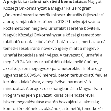
A projekt tartalmának rövid bemutatása:
Nagyút
Községi Önkormányzat a Magyar Falu Program
„Önkormányzati temetők infrastrukturális fejlesztése”
alprogramjának keretében a 0182/1 helyrajzi számú
köztemetőben meglévő urnafalat szeretné bővíteni.
Nagyút Községi Önkormányzat a községi temetőben
található urnafal kibővítését határozta el, mert az urnás
temetkezések iránti növekvő igény miatt a meglévő
urnafal kapacitása már véges. A tervezett új urnafal a
meglévő 24 fakkos urnafal déli oldala mellé épülne,
azzal teljesen megegyező paraméterekkel. Előtte egy
ugyancsak 5,00×5,40 méretű, beton térburkolatú felület
kerülne kialakításra, a meglévővel harmonizáló
mintázattal. A projekt összhangban áll a Magyar Falu
Program és jelen pályázati kiírás célrendszerével,
hiszen megvalósulása esetén hozzájárul a lakosság
komfortérzetének javulásához, a temetői, temetkezési