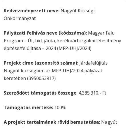
Kedvezményezett neve:
Nagyút Községi
Önkormányzat
Pályázati felhívás neve (kódszáma):
Magyar Falu
Program – Út, híd, járda, kerékpárforgalmi létesítmény
építése/felújítása – 2024 (MFP-UHJ/2024)
Projekt címe (azonosító száma):
Járdafelújítás
Nagyút községben az MFP-UHJ/2024 pályázat
keretében (3950053917)
Szerződött támogatás összege
: 4.385.310,- Ft
Támogatás mértéke:
100%
A projekt tartalmának rövid bemutatása:
Nagyút