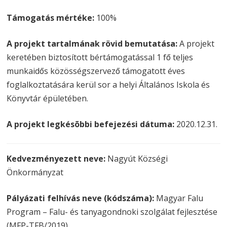
Támogatás mértéke:
100%
A projekt tartalmának rövid bemutatása:
A projekt
keretében biztosított bértámogatással 1 fő teljes
munkaidős közösségszervező támogatott éves
foglalkoztatására kerül sor a helyi Általános Iskola és
Könyvtár épületében.
A projekt legkésõbbi befejezési dátuma:
2020.12.31.
Kedvezményezett neve:
Nagyút Községi
Önkormányzat
Pályázati felhívás neve (kódszáma):
Magyar Falu
Program – Falu- és tanyagondnoki szolgálat fejlesztése
(MFP-TFB/2019)