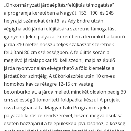
„Önkormányzati járdaépítés/felújítás támogatása”
alprogramja keretében a Nagyút, 153., 190. és 245.
helyrajzi számokat érintő, az Ady Endre utcán
végighaladó járda felújítására szeretne támogatást
igényelni. Jelen pályázat keretében a leromlott állapotú
járda 310 méter hosszú teljes szakaszát szeretnék
felújítani 80 cm szélességben. A felújítás során a
meglévő járdalapokat föl kell szedni, majd az épülő
járda nyomvonalán elvégezhető a föld kiemelése a
járdatükör szintjéig. A tükörkészítés után 10 cm-es
homokos kavics rétegre 12-15 cm vastag
betonburkolat, a járda mellett mindkét oldalon pedig 30
cm szélességű tömörített földpadka készül. A projekt
összhangban áll a Magyar Falu Program és jelen
pályázati kiírás célrendszerével, hiszen megvalósulása
esetén hozzájárul a településkép javulásához, a község