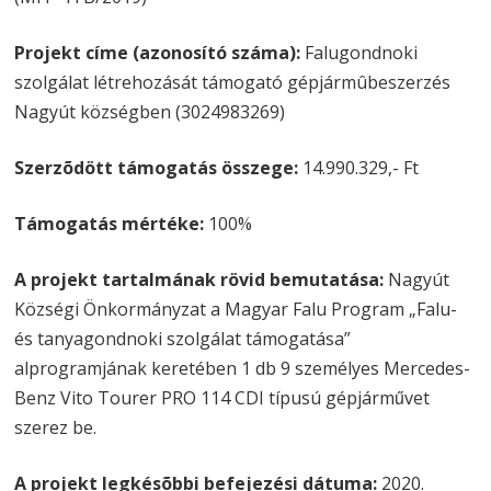
Projekt címe (azonosító száma):
Falugondnoki
szolgálat létrehozását támogató gépjármûbeszerzés
Nagyút községben (3024983269)
Szerzõdött támogatás összege:
14.990.329,- Ft
Támogatás mértéke:
100%
A projekt tartalmának rövid bemutatása:
Nagyút
Községi Önkormányzat a Magyar Falu Program „Falu-
és tanyagondnoki szolgálat támogatása”
alprogramjának keretében 1 db 9 személyes Mercedes-
Benz Vito Tourer PRO 114 CDI típusú gépjárművet
szerez be.
A projekt legkésõbbi befejezési dátuma:
2020.