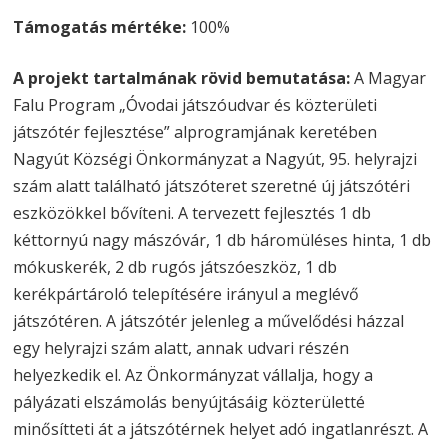
Támogatás mértéke:
100%
A projekt tartalmának rövid bemutatása:
A Magyar
Falu Program „Óvodai játszóudvar és közterületi
játszótér fejlesztése” alprogramjának keretében
Nagyút Községi Önkormányzat a Nagyút, 95. helyrajzi
szám alatt található játszóteret szeretné új játszótéri
eszközökkel bővíteni. A tervezett fejlesztés 1 db
kéttornyú nagy mászóvár, 1 db háromüléses hinta, 1 db
mókuskerék, 2 db rugós játszóeszköz, 1 db
kerékpártároló telepítésére irányul a meglévő
játszótéren. A játszótér jelenleg a művelődési házzal
egy helyrajzi szám alatt, annak udvari részén
helyezkedik el. Az Önkormányzat vállalja, hogy a
pályázati elszámolás benyújtásáig közterületté
minősítteti át a játszótérnek helyet adó ingatlanrészt. A