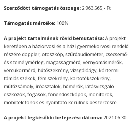
Szerződött támogatás összege:
2.963.565,- Ft
Támogatás mértéke:
100%
A projekt tartalmának rövid bemutatása:
A projekt
keretében a háziorvosi és a házi gyermekorvosi rendelő
részére doppler, otoszkóp, szűrőaudiométer, csecsemő-
és személymérleg, magasságmérő, vérnyomásmérők,
vércukormérő, hűtőszekrény, vizsgálóágy, kórtermi
támlás székek, fém szekrény, kartotékszekrény,
műtőzsámoly, íróasztalok, hőmérők, látásvizsgáló
eszközök, fogasok, fonendoszkópok, monitorok,
mobiltelefonok és nyomtató kerülnek beszerzésre.
A projekt legkésőbbi befejezési dátuma:
2021.06.30.