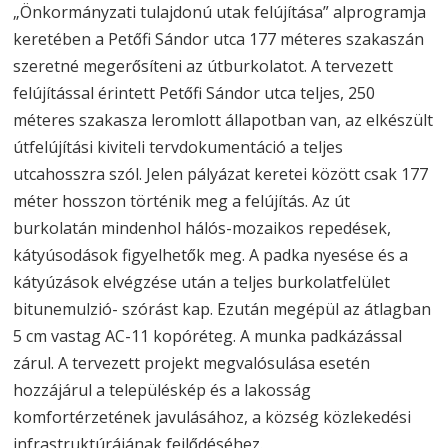
„Önkormányzati tulajdonú utak felújítása” alprogramja
keretében a Petőfi Sándor utca 177 méteres szakaszán
szeretné megerősíteni az útburkolatot. A tervezett
felújítással érintett Petőfi Sándor utca teljes, 250
méteres szakasza leromlott állapotban van, az elkészült
útfelújítási kiviteli tervdokumentáció a teljes
utcahosszra szól. Jelen pályázat keretei között csak 177
méter hosszon történik meg a felújítás. Az út
burkolatán mindenhol hálós-mozaikos repedések,
kátyúsodások figyelhetők meg. A padka nyesése és a
kátyúzások elvégzése után a teljes burkolatfelület
bitunemulzió- szórást kap. Ezután megépül az átlagban
5 cm vastag AC-11 kopóréteg. A munka padkázással
zárul. A tervezett projekt megvalósulása esetén
hozzájárul a településkép és a lakosság
komfortérzetének javulásához, a község közlekedési
infrastruktúrájának fejlődéséhez.