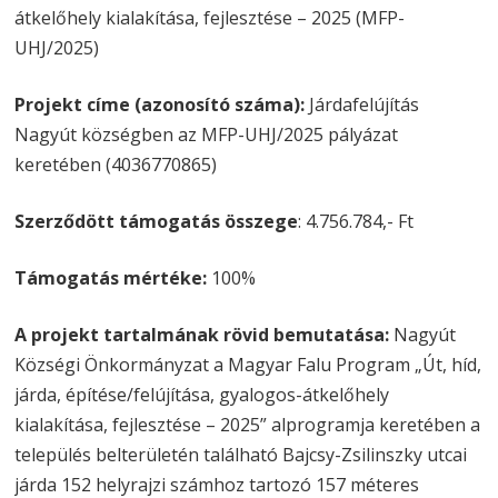
átkelőhely kialakítása, fejlesztése – 2025 (MFP-
UHJ/2025)
Projekt címe (azonosító száma):
Járdafelújítás
Nagyút községben az MFP-UHJ/2025 pályázat
keretében (4036770865)
Szerződött támogatás összege
: 4.756.784,- Ft
Támogatás mértéke:
100%
A projekt tartalmának rövid bemutatása:
Nagyút
Községi Önkormányzat a Magyar Falu Program „Út, híd,
járda, építése/felújítása, gyalogos-átkelőhely
kialakítása, fejlesztése – 2025” alprogramja keretében a
település belterületén található Bajcsy-Zsilinszky utcai
járda 152 helyrajzi számhoz tartozó 157 méteres