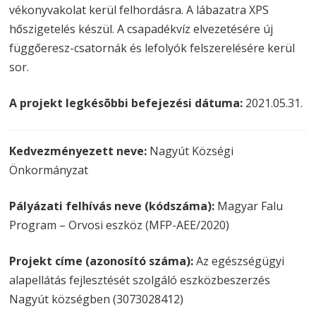
vékonyvakolat kerül felhordásra. A lábazatra XPS
hőszigetelés készül. A csapadékvíz elvezetésére új
függőeresz-csatornák és lefolyók felszerelésére kerül
sor.
A projekt legkésõbbi befejezési dátuma:
2021.05.31.
Kedvezményezett neve:
Nagyút Községi
Önkormányzat
Pályázati felhívás neve (kódszáma):
Magyar Falu
Program – Orvosi eszköz (MFP-AEE/2020)
Projekt címe (azonosító száma):
Az egészségügyi
alapellátás fejlesztését szolgáló eszközbeszerzés
Nagyút községben (3073028412)