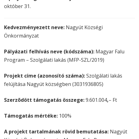
október 31.
Kedvezményezett neve:
Nagyút Községi
Önkormányzat
Pályázati felhívás neve (kódszáma):
Magyar Falu
Program – Szolgálati lakás (MFP-SZL/2019)
Projekt címe (azonosító száma):
Szolgálati lakás
felújítása Nagyút községben (3031936805)
Szerzõdött támogatás összege:
9.601.004
,
– Ft
Támogatás mértéke:
100%
A projekt tartalmának rövid bemutatása:
Nagyút