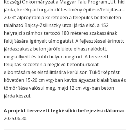
Községi Önkormányzat a Magyar Falu Program „Út, híd,
járda, kerékpárforgalmi létesítmény építése/felújítása –
2024” alprogramja keretében a település belterületén
található Bajcsy-Zsilinszky utcai járda első, a 152
helyrajzi számhoz tartozó 180 méteres szakaszának
felújítására igényelt támogatást. A fejlesztéssel érintett
járdaszakasz beton járófelülete elhasználódott,
megsüllyedt és több helyen megtört. A tervezett
felújítás kezdetén a meglévő betonburkolat
elbontására és elszállítására kerül sor. Tükörképzést
követően 15-20 cm vtg-ban kavics ágyazat kialakítása és
tömörítése valósul meg, majd 12 cm vtg-ban beton
járda készül.
A projekt tervezett legkésőbbi befejezési dátuma:
2025.06.30.