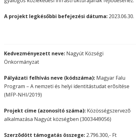
gyalogos közlekedési infrastruktúrájának fejlődéséhez.
A projekt legkésőbbi befejezési dátuma:
2023.06.30.
Kedvezményezett neve:
Nagyút Községi
Önkormányzat
Pályázati felhívás neve (kódszáma):
Magyar Falu
Program – A nemzeti és helyi identitástudat erõsítése
(MFP-NHI/2019)
Projekt címe (azonosító száma):
Közösségszervezõ
alkalmazása Nagyút községben (3003449056)
Szerzõdött támogatás összege:
2.796.300,- Ft