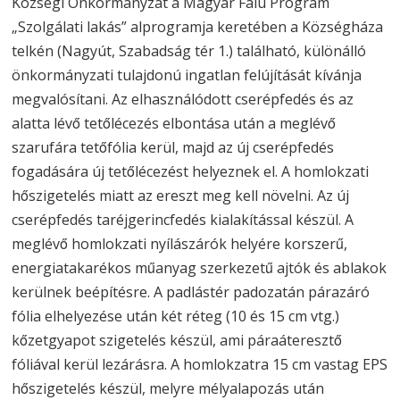
Községi Önkormányzat a Magyar Falu Program
„Szolgálati lakás” alprogramja keretében a Községháza
telkén (Nagyút, Szabadság tér 1.) található, különálló
önkormányzati tulajdonú ingatlan felújítását kívánja
megvalósítani. Az elhasználódott cserépfedés és az
alatta lévő tetőlécezés elbontása után a meglévő
szarufára tetőfólia kerül, majd az új cserépfedés
fogadására új tetőlécezést helyeznek el. A homlokzati
hőszigetelés miatt az ereszt meg kell növelni. Az új
cserépfedés taréjgerincfedés kialakítással készül. A
meglévő homlokzati nyílászárók helyére korszerű,
energiatakarékos műanyag szerkezetű ajtók és ablakok
kerülnek beépítésre. A padlástér padozatán párazáró
fólia elhelyezése után két réteg (10 és 15 cm vtg.)
kőzetgyapot szigetelés készül, ami páraáteresztő
fóliával kerül lezárásra. A homlokzatra 15 cm vastag EPS
hőszigetelés készül, melyre mélyalapozás után