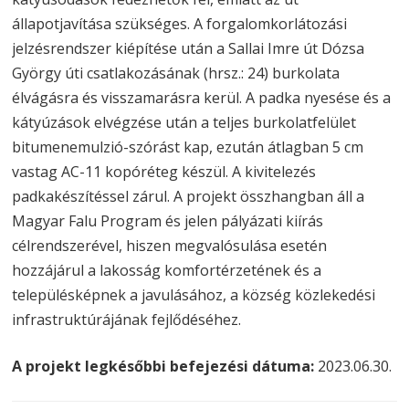
állapotjavítása szükséges. A forgalomkorlátozási
jelzésrendszer kiépítése után a Sallai Imre út Dózsa
György úti csatlakozásának (hrsz.: 24) burkolata
élvágásra és visszamarásra kerül. A padka nyesése és a
kátyúzások elvégzése után a teljes burkolatfelület
bitumenemulzió-szórást kap, ezután átlagban 5 cm
vastag AC-11 kopóréteg készül. A kivitelezés
padkakészítéssel zárul. A projekt összhangban áll a
Magyar Falu Program és jelen pályázati kiírás
célrendszerével, hiszen megvalósulása esetén
hozzájárul a lakosság komfortérzetének és a
településképnek a javulásához, a község közlekedési
infrastruktúrájának fejlődéséhez.
A projekt legkésőbbi befejezési dátuma:
2023.06.30.