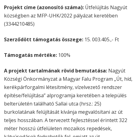
Projekt címe (azonosító száma):
Útfelújítás Nagyút
községben az MFP-UHK/2022 pályázat keretében
(3344210485)
Szerződött támogatás összege:
15. 003.405.,- Ft
Támogatás mértéke:
100%
A projekt tartalmának rövid bemutatása:
Nagyút
Községi Önkormányzat a Magyar Falu Program „Út, híd,
kerékpárforgalmi létesítmény, vízelvezető rendszer
építése/felújítása” alprogramja keretében a település
belterületén található Sallai utca (hrsz.: 25)
burkolatának felújítását kívánja megvalósítani az út
teljes hosszában. A tervezett fejlesztéssel érintett 322
méter hosszú útfelületen mozaikos repedések,
kátyúsodások fedezhetők fel, emiatt az út