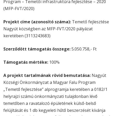
Program – Temetői infrastruktúra fejlesztése – 2020
(MFP-FVT/2020)
Projekt címe (azonosító száma):
Temető fejlesztése
Nagyút községben az MFP-FVT/2020 pályázat
keretében (3113243683)
Szerződött támogatás összege:
5.050.758,- Ft
Támogatás mértéke:
100%
A projekt tartalmának rövid bemutatása:
Nagyút
Községi Önkormányzat a Magyar Falu Program
„Temető fejlesztése” alprogramja keretében a 0182/1
helyrajzi számú önkormányzati tulajdonban lévő
temetőben a ravatalozó épületének külső-belső
felújítását és 1 db kegyeleti hűtő beszerzését kívánja