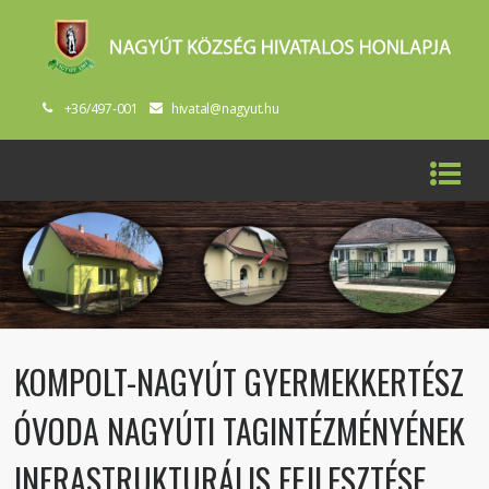
+36/497-001
hivatal@nagyut.hu
KOMPOLT-NAGYÚT GYERMEKKERTÉSZ
ÓVODA NAGYÚTI TAGINTÉZMÉNYÉNEK
INFRASTRUKTURÁLIS FEJLESZTÉSE