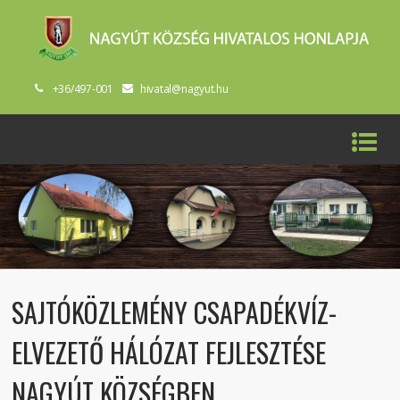
+36/497-001
hivatal@nagyut.hu
SAJTÓKÖZLEMÉNY CSAPADÉKVÍZ-
ELVEZETŐ HÁLÓZAT FEJLESZTÉSE
NAGYÚT KÖZSÉGBEN