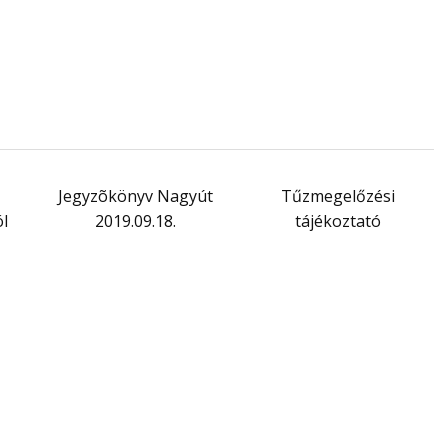
Jegyzõkönyv Nagyút
Tűzmegelőzési
l
2019.09.18.
tájékoztató