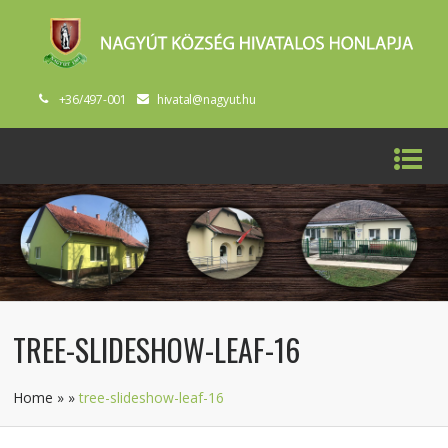
+36/497-001
hivatal@nagyut.hu
TREE-SLIDESHOW-LEAF-16
Home
»
»
tree-slideshow-leaf-16