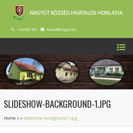
+36/497-001
hivatal@nagyut.hu
SLIDESHOW-BACKGROUND-1.JPG
Home
»
»
slideshow-background-1.jpg