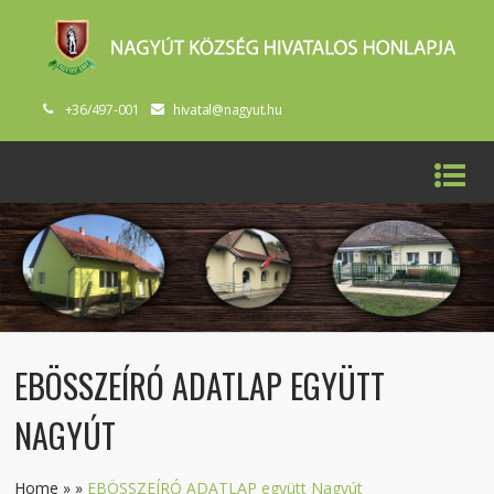
+36/497-001
hivatal@nagyut.hu
EBÖSSZEÍRÓ ADATLAP EGYÜTT
NAGYÚT
Home
»
»
EBÖSSZEÍRÓ ADATLAP együtt Nagyút