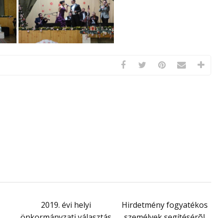
2019. évi helyi
Hirdetmény fogyatékos
önkormányzati választás
személyek segítésérõl