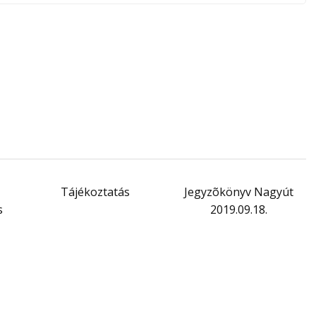
Tájékoztatás
Jegyzõkönyv Nagyút
s
2019.09.18.