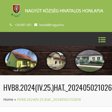
+36/497-001
hivatal@nagyut.hu
HVB8.2024(IV.25.)HAT._20240502102
Home
»
HVB8.2024(IV.25.)hat._20240502102656