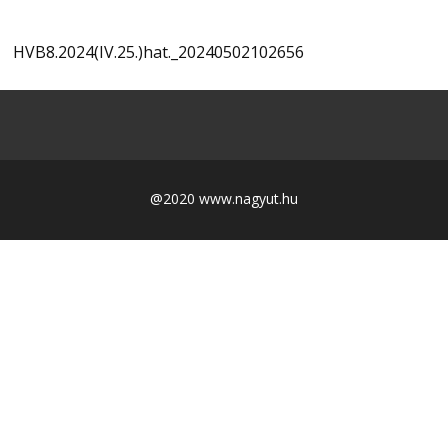
HVB8.2024(IV.25.)hat._20240502102656
@2020 www.nagyut.hu