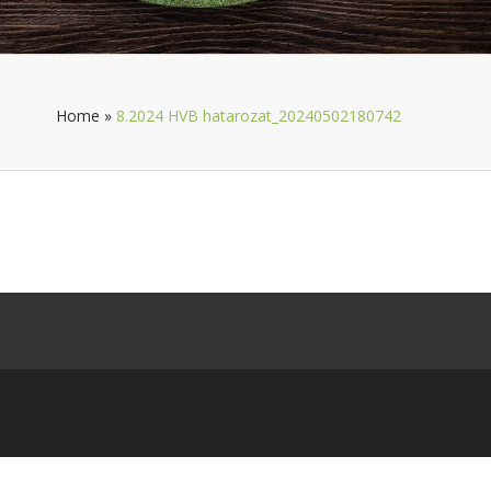
Home
»
8.2024 HVB hatarozat_20240502180742