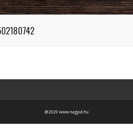
502180742
@2020 www.nagyut.hu