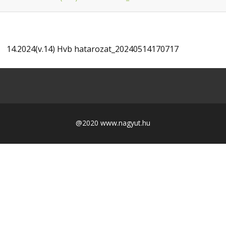
14.2024(v.14) Hvb hatarozat_20240514170717
@2020 www.nagyut.hu