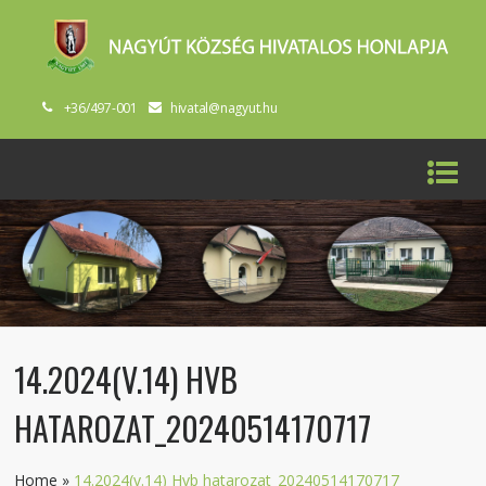
+36/497-001
hivatal@nagyut.hu
14.2024(V.14) HVB
HATAROZAT_20240514170717
Home
»
14.2024(v.14) Hvb hatarozat_20240514170717