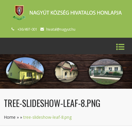
+36/497-001
hivatal@nagyut.hu
TREE-SLIDESHOW-LEAF-8.PNG
Home
»
»
tree-slideshow-leaf-8.png