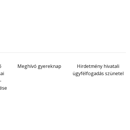
ő
Meghívó gyereknap
Hirdetmény hivatali
ai
ügyfélfogadás szünetel
-
zése