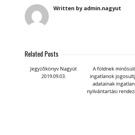
Written by admin.nagyut
Related Posts
Jegyzõkönyv Nagyút
A földnek minősül
2019.09.03.
ingatlanok jogosultj
adatainak ingatlan
nyilvántartási rende