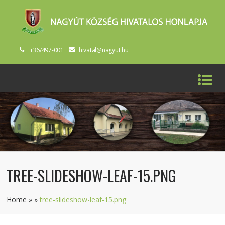
+36/497-001
hivatal@nagyut.hu
TREE-SLIDESHOW-LEAF-15.PNG
Home
»
»
tree-slideshow-leaf-15.png