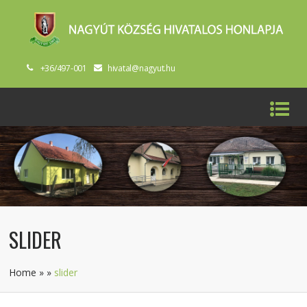
+36/497-001
hivatal@nagyut.hu
SLIDER
Home
»
»
slider