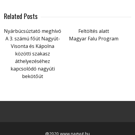
Related Posts
Nyárbúcsúztató meghívó
Feltöltés alatt
A 3. számú főút Nagyút-
Magyar Falu Program
Visonta és Kápolna
közötti szakasz
áthelyezéséhez
kapcsolódó nagyúti
bekötőút
@2020 www.nagyut.hu