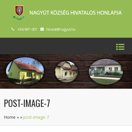
+36/497-001
hivatal@nagyut.hu
POST-IMAGE-7
Home
»
»
post-image-7