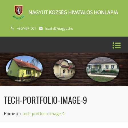
+36/497-001
hivatal@nagyut.hu
TECH-PORTFOLIO-IMAGE-9
Home
»
»
tech-portfolio-image-9