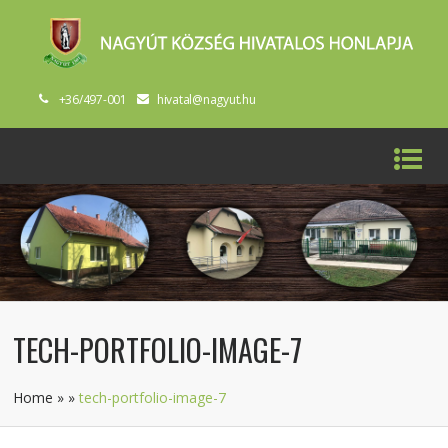
+36/497-001
hivatal@nagyut.hu
TECH-PORTFOLIO-IMAGE-7
Home
»
»
tech-portfolio-image-7