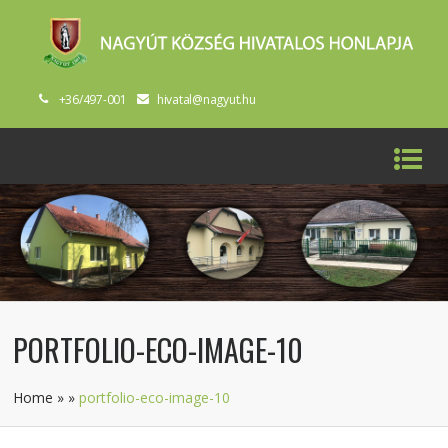
+36/497-001
hivatal@nagyut.hu
PORTFOLIO-ECO-IMAGE-10
Home
»
»
portfolio-eco-image-10