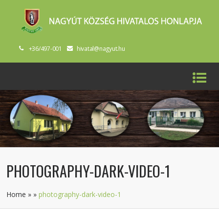
+36/497-001
hivatal@nagyut.hu
PHOTOGRAPHY-DARK-VIDEO-1
Home
»
»
photography-dark-video-1