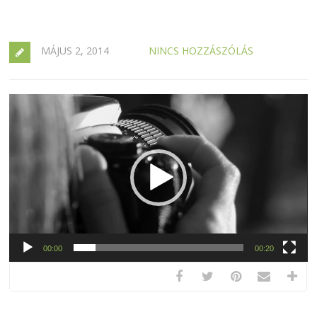
MÁJUS 2, 2014
NINCS HOZZÁSZÓLÁS
Videólejátszó
00:00
00:20