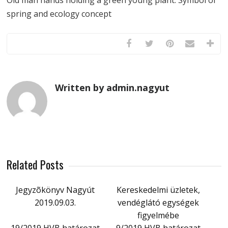
Old man hands holding a green young plant. Symbol of
spring and ecology concept
Written by admin.nagyut
Related Posts
Jegyzõkönyv Nagyút
Kereskedelmi üzletek,
2019.09.03.
vendéglátó egységek
figyelmébe