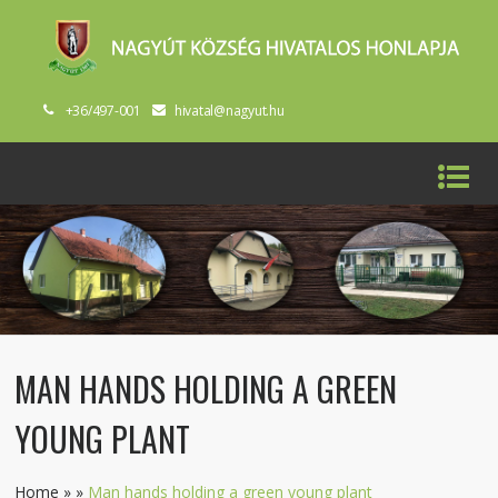
+36/497-001
hivatal@nagyut.hu
MAN HANDS HOLDING A GREEN
YOUNG PLANT
Home
»
»
Man hands holding a green young plant