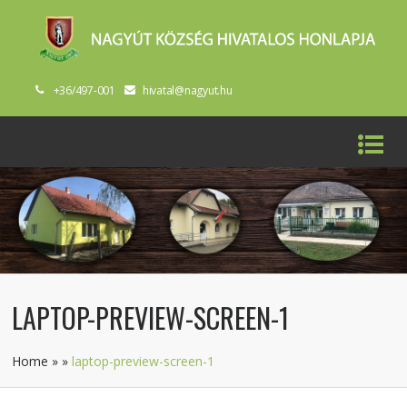
+36/497-001
hivatal@nagyut.hu
LAPTOP-PREVIEW-SCREEN-1
Home
»
»
laptop-preview-screen-1