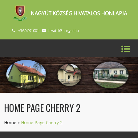
+36/497-001
hivatal@nagyut.hu
HOME PAGE CHERRY 2
Home
»
Home Page Cherry 2