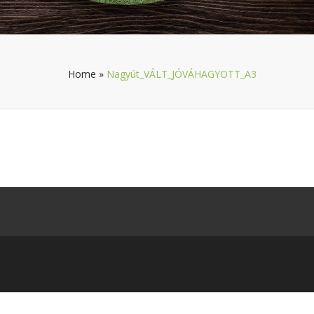
Home
»
Nagyút_VÁLT_JÓVÁHAGYOTT_A3