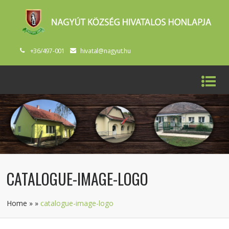
+36/497-001
hivatal@nagyut.hu
CATALOGUE-IMAGE-LOGO
Home
»
»
catalogue-image-logo