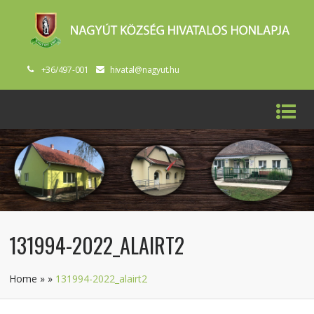
+36/497-001
hivatal@nagyut.hu
131994-2022_ALAIRT2
Home
»
»
131994-2022_alairt2