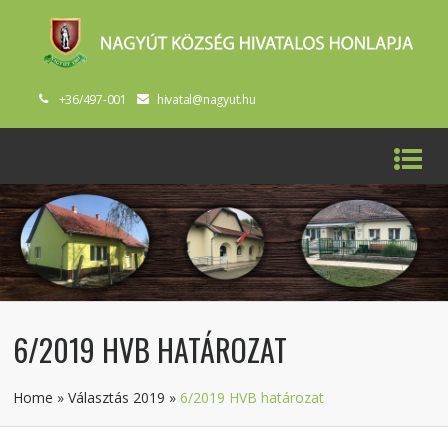
+36/497-001
hivatal@nagyut.hu
6/2019 HVB HATÁROZAT
Home
»
Választás 2019
»
6/2019 HVB határozat